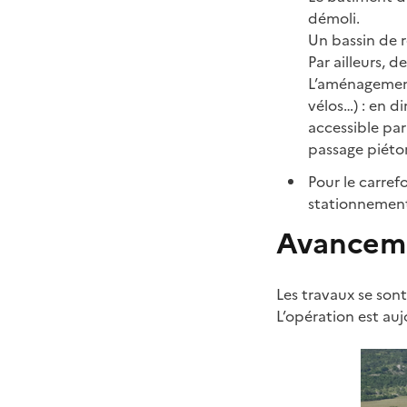
démoli.
Un bassin de r
Par ailleurs, 
L’aménagement
vélos…) : en d
accessible par
passage piéton
Pour le carref
stationnement
Avanceme
Les travaux se son
L’opération est au