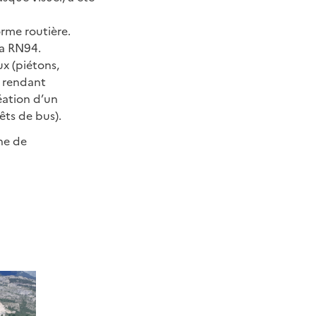
orme routière.
la RN94.
x (piétons,
n rendant
éation d’un
êts de bus).
one de