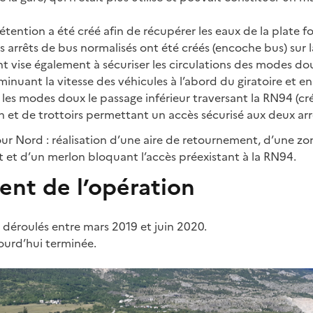
étention a été créé afin de récupérer les eaux de la plate f
des arrêts de bus normalisés ont été créés (encoche bus) sur 
 vise également à sécuriser les circulations des modes dou
iminuant la vitesse des véhicules à l’abord du giratoire et e
 les modes doux le passage inférieur traversant la RN94 (cr
 et de trottoirs permettant un accès sécurisé aux deux arr
our Nord : réalisation d’une aire de retournement, d’une z
 et d’un merlon bloquant l’accès préexistant à la RN94.
nt de l’opération
t déroulés entre mars 2019 et juin 2020.
jourd’hui terminée.