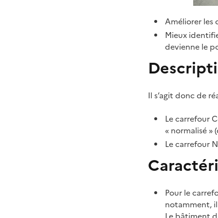
Améliorer les 
Mieux identifie
devienne le po
Descripti
Il s’agit donc de 
Le carrefour C
« normalisé » (
Le carrefour N
Caractér
Pour le carrefo
notamment, il 
Le bâtiment de