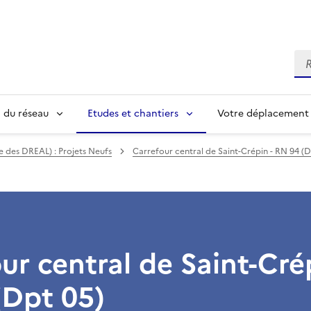
Re
n du réseau
Etudes et chantiers
Votre déplacement
e des DREAL) : Projets Neufs
Carrefour central de Saint-Crépin - RN 94 (D
ur central de Saint-Crép
(Dpt 05)