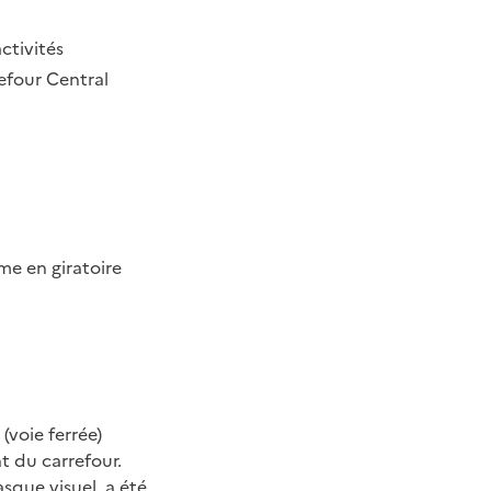
ctivités
refour Central
rme en giratoire
(voie ferrée)
t du carrefour.
asque visuel, a été