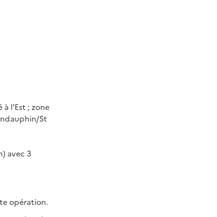
à l’Est ; zone
Mondauphin/St
n) avec 3
nte opération.