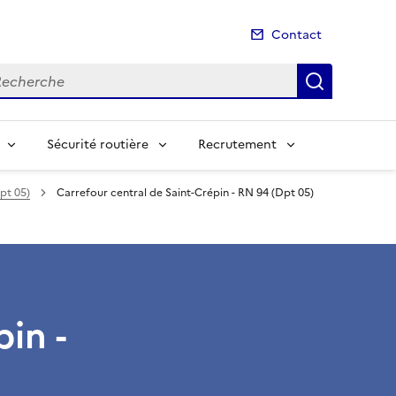
Contact
cherche
Recherch
Sécurité routière
Recrutement
pt 05)
Carrefour central de Saint-Crépin - RN 94 (Dpt 05)
in -