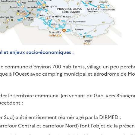
al et enjeux socio-économiques :
ne commune d’environ 700 habitants, village un peu perché 
stique à l’Ouest avec camping municipal et aérodrome de 
der le territoire communal (en venant de Gap, vers Brianço
succèdent :
our Sud) a été entièrement réaménagé par la DIRMED ;
carrefour Central et carrefour Nord) font l’objet de la prése