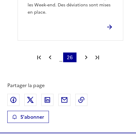
les Week-end. Des déviations sont mises
en place.
Première page
Page précédente
26
Page suivante
Dernière page
…
Partager la page
Partager sur Facebook
Partager sur X
Partager sur LinkedIn
Partager par email
Copier le lien de la 
S'abonner